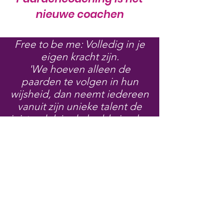
nieuwe coachen
Free to be me: Volledig in je
eigen kracht zijn.
'We hoeven alleen de
paarden te volgen in hun
wijsheid, dan neemt iedereen
vanuit zijn unieke talent de
juiste plek in de kudde in, dan
is er rust, overvloed en liefde'.
Katinka Manders
Ontvang mijn nieuwsbrief
Wil jij op de hoogte blijven van mijn
nieuwsberichten, coachingssessies,