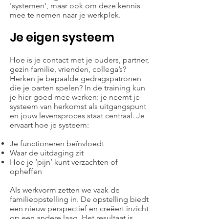
'systemen', maar ook om deze kennis
mee te nemen naar je werkplek.
Je eigen systeem
Hoe is je contact met je ouders, partner,
gezin familie, vrienden, collega’s?
Herken je bepaalde gedragspatronen
die je parten spelen? In de training kun
je hier goed mee werken: je neemt je
systeem van herkomst als uitgangspunt
en jouw levensproces staat centraal. Je
ervaart hoe je systeem:
Je functioneren beïnvloedt
Waar de uitdaging zit
Hoe je ‘pijn’ kunt verzachten of
opheffen
Als werkvorm zetten we vaak de
familieopstelling in. De opstelling biedt
een nieuw perspectief en creëert inzicht
op een andere laag. Het resultaat is