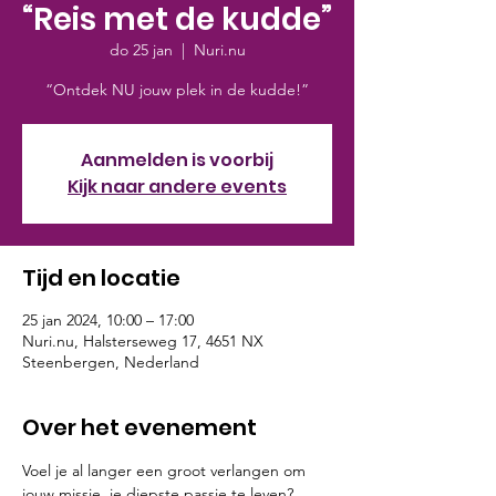
“Reis met de kudde”
do 25 jan
  |  
Nuri.nu
“Ontdek NU jouw plek in de kudde!”
Aanmelden is voorbij
Kijk naar andere events
Tijd en locatie
25 jan 2024, 10:00 – 17:00
Nuri.nu, Halsterseweg 17, 4651 NX
Steenbergen, Nederland
Over het evenement
Voel je al langer een groot verlangen om 
jouw missie, je diepste passie te leven?