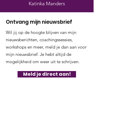
Katinka Manders
Ontvang mijn nieuwsbrief
Wil jij op de hoogte blijven van mijn
nieuwsberichten, coachingssessies,
workshops en meer, meld je dan aan voor
mijn nieuwsbrief. Je hebt altijd de
mogelijkheid om weer uit te schrijven.
Meld je direct aan!
NURI.NU
Katinka Manders; pionier, nieuwetijdsdenker,
dwarsdenker, geloven in het leven van ieders
unieke talent, geloven in de kracht van de
kudde, geloven in paardenwijsheid en deze
vertalen naar de mens