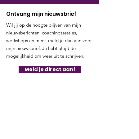
Ontvang mijn nieuwsbrief
Wil jij op de hoogte blijven van mijn
nieuwsberichten, coachingssessies,
workshops en meer, meld je dan aan voor
mijn nieuwsbrief. Je hebt altijd de
mogelijkheid om weer uit te schrijven.
Meld je direct aan!
NURI.NU
Katinka Manders; pionier, nieuwetijdsdenker,
dwarsdenker, geloven in het leven van ieders
unieke talent, geloven in de kracht van de
kudde, geloven in paardenwijsheid en deze
vertalen naar de mens