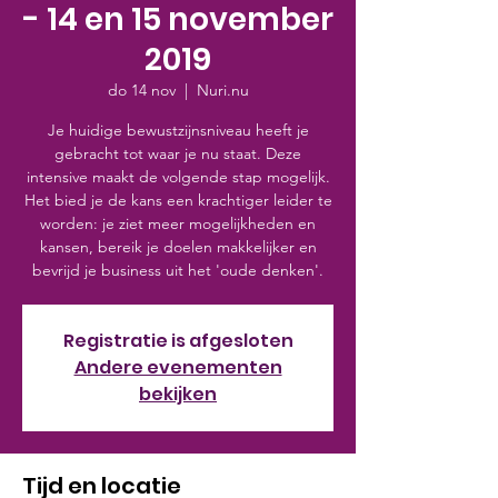
- 14 en 15 november
2019
do 14 nov
  |  
Nuri.nu
Je huidige bewustzijnsniveau heeft je
gebracht tot waar je nu staat. Deze
intensive maakt de volgende stap mogelijk.
Het bied je de kans een krachtiger leider te
worden: je ziet meer mogelijkheden en
kansen, bereik je doelen makkelijker en
bevrijd je business uit het 'oude denken'.
Registratie is afgesloten
Andere evenementen
bekijken
Tijd en locatie