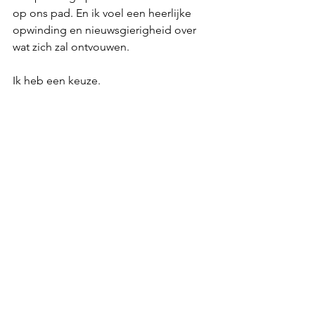
op ons pad. En ik voel een heerlijke 
opwinding en nieuwsgierigheid over 
wat zich zal ontvouwen.
Ik heb een keuze.
Te blijven ronddraaien in cirkels van 
illusie.
Of te kiezen voor onvoorwaardelijke 
liefde.
En deze keuze mag iedereen op dit 
moment maken.
Elke keer weer vraagt het moed om het 
ego te trotseren. Maar de uitkomst 
voelt als thuiskomen. In rust. In vrede. 
In liefde. Ik 
ben
 er. Thuis. Bij mezelf. 
Ook als het leven nog wat schommelt. 